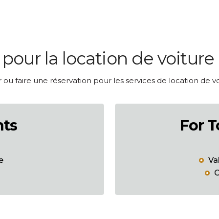
our la location de voiture
ou faire une réservation pour les services de location de v
nts
For T
e
Va
C