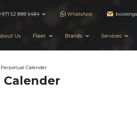
+971 52 888 6484
WhatsApp
booking
About Us
Fleet
Brands
Services
 Perpetual Calender
 Calender