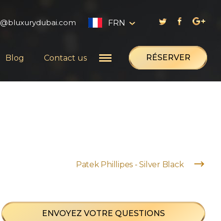
s@bluxurydubai.com
FRN
English
RÉSERVER
Blog
Contact us
العربية
Русский
Français
Patek Phillipes - Silver Black
ENVOYEZ VOTRE QUESTIONS