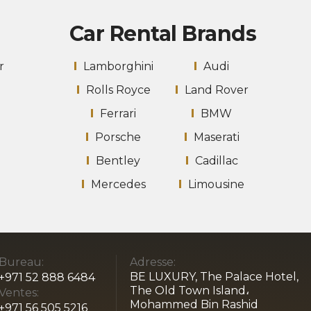
Car Rental Brands
r
Lamborghini
Audi
Rolls Royce
Land Rover
Ferrari
BMW
Porsche
Maserati
Bentley
Cadillac
Mercedes
Limousine
Bureau:
Adresse:
BE LUXURY, The Palace Hotel,
+971 52 888 6484
The Old Town Island،
Ventes:
Mohammed Bin Rashid
+971 56 505 5216