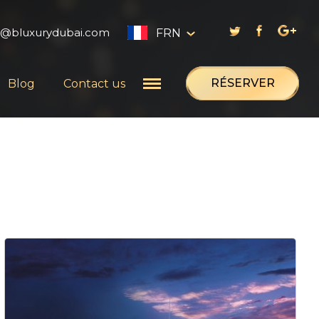
s@bluxurydubai.com
FRN
English
RÉSERVER
Blog
Contact us
العربية
Русский
Français