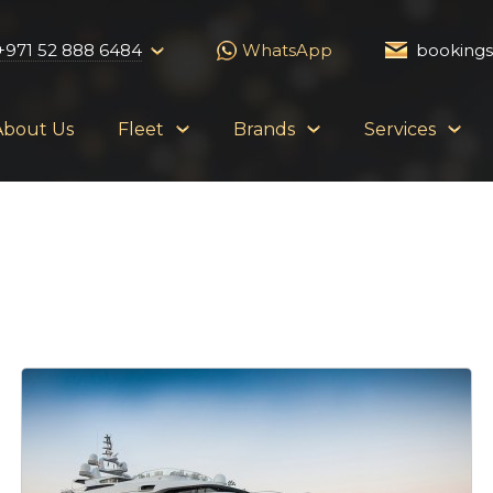
+971 52 888 6484
WhatsApp
booking
About Us
Fleet
Brands
Services