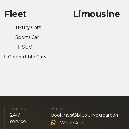
Fleet
Limousine
Luxury Cars
Sports Car
SUV
Convertible Cars
Temps:
Email:
24/7
bookings@bluxurydubai.com
service
WhatsApp