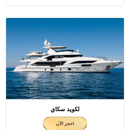
لكويد سكاي
احجز الآن