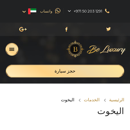
+971 50 203 1291
واتساب
English
العربية
Русский
Français
حجز سيارة
الرئيسية
الخدمات
اليخوت
اليخوت