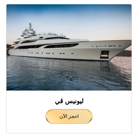
ليونيس ڤي
احجز الآن