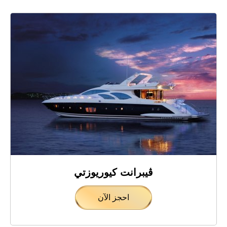
ڤيبرانت كيوريوزتي
احجز الآن