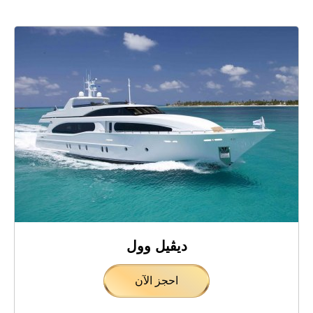
ديڤيل وول
احجز الآن