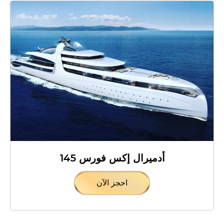
أدميرال إكس فورس 145
احجز الآن