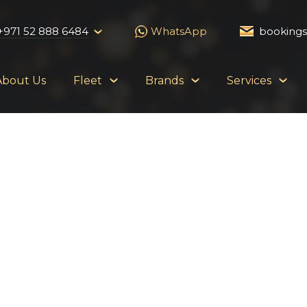
+971 52 888 6484
WhatsApp
booking
About Us
Fleet
Brands
Services