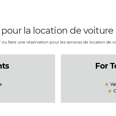
our la location de voiture
ou faire une réservation pour les services de location de v
nts
For T
e
Va
C