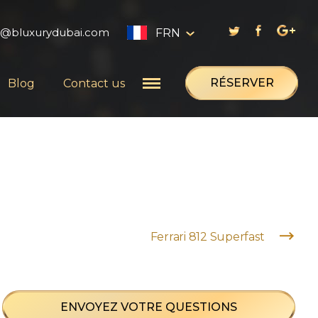
s@bluxurydubai.com
FRN
English
RÉSERVER
Blog
Contact us
العربية
Русский
Français
Ferrari 812 Superfast
ENVOYEZ VOTRE QUESTIONS