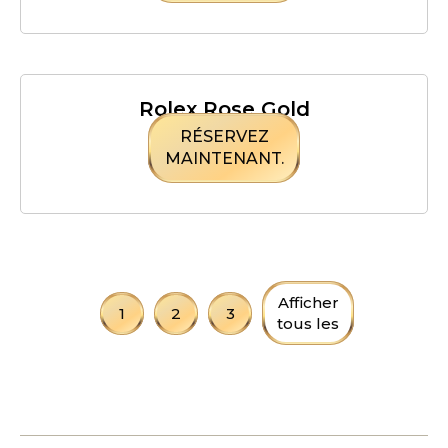
Rolex Rose Gold
RÉSERVEZ
MAINTENANT.
Afficher
1
2
3
tous les