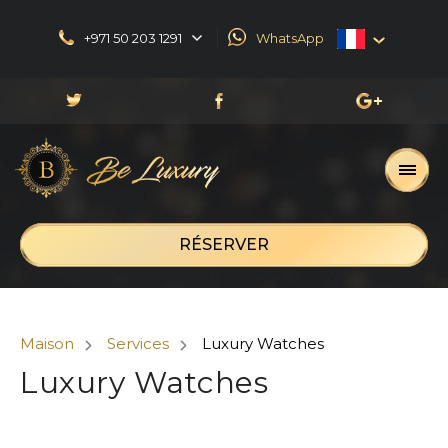
+971 50 203 1291
WhatsApp
English
العربية
Русский
Français
RÉSERVER
Maison
Services
Luxury Watches
Luxury Watches