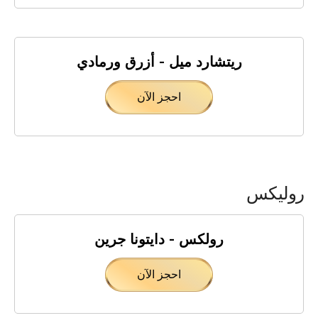
ريتشارد ميل - أزرق ورمادي
احجز الآن
روليكس
رولكس - دايتونا جرين
احجز الآن