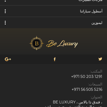
أسطول سياراتنا
ليموزين
المكتب:
+971 50 203 1291
المبيعات:
+971 56 505 5216
العنوان:
، فندق ذا بالاس ، BE LUXURY
جزيرة المدينة القديمة، محمد بن راشد