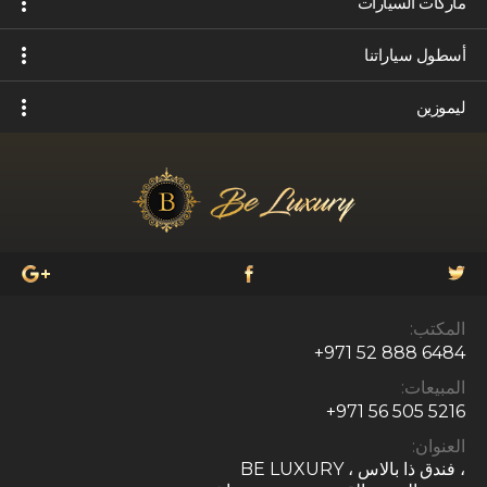
ماركات السيارات
أسطول سياراتنا
ليموزين
المكتب:
+971 52 888 6484
المبيعات:
+971 56 505 5216
العنوان:
، فندق ذا بالاس ، BE LUXURY