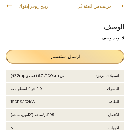
مرسيدس الفئة ڤي
رينج روفر إيفوك
الوصف
لا يوجد وصف
ارسال استفسار
استهلاك الوقود
من 6.7l / 100km (حتى 42.2mpg)
المحرك
2.0 لتر 4 اسطوانات
الطاقة
180PS/132kW
الانتقال
195كم\ساعة (121ميل\ساعة)
الابواب
5