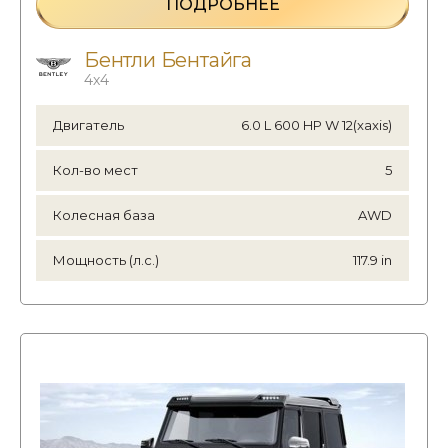
ПОДРОБНЕЕ
Бентли Бентайга
4х4
Двигатель
6.0 L 600 HP W 12(xaxis)
Кол-во мест
5
Колесная база
AWD
Мощность (л.с.)
117.9 in