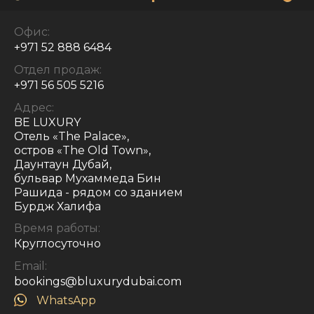
Офис:
+971 52 888 6484
Отдел продаж:
+971 56 505 5216
Адрес:
BE LUXURY
Отель «The Palace»,
остров «The Old Town»,
Даунтаун Дубай,
бульвар Мухаммеда Бин
Рашида - рядом со зданием
Бурдж Халифа
Время работы:
Круглосуточно
Email:
bookings@bluxurydubai.com
WhatsApp